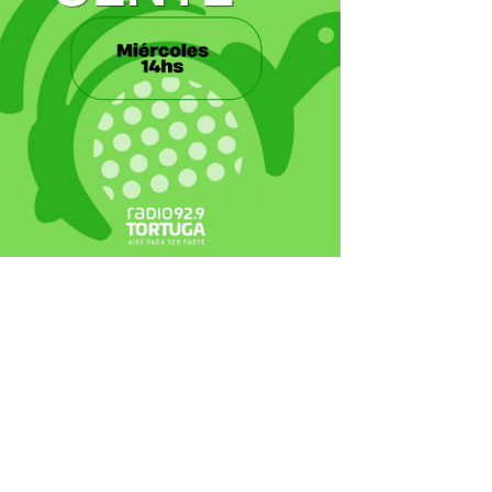
ecortes Tortuga en RadioCut