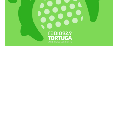
Recortes Tortuga en RadioCut