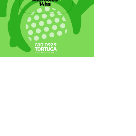
ecortes Tortuga en RadioCut