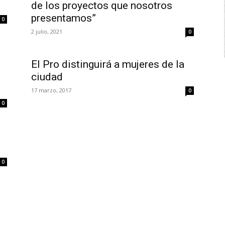
”
de los proyectos que nosotros
presentamos”
0
2 julio, 2021
0
El Pro distinguirá a mujeres de la
ciudad
17 marzo, 2017
0
0
0