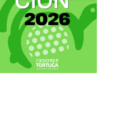
ecortes Tortuga en RadioCut