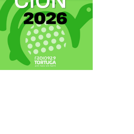
ecortes Tortuga en RadioCut