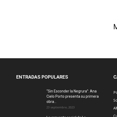
ENTRADAS POPULARES
C
“Sin Esconder la Negrura”: Ana
Po
Cielo Porto presenta su primera
S
obra...
23 septiembre, 2023
Al
Cu