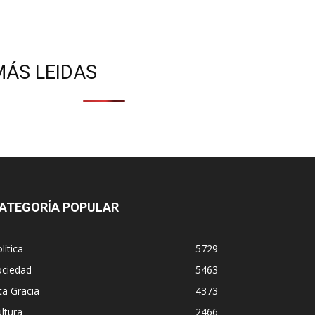
MÁS LEIDAS
ATEGORÍA POPULAR
lítica
5729
ociedad
5463
ta Gracia
4373
ltura
2466