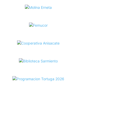
ecortes Tortuga en RadioCut