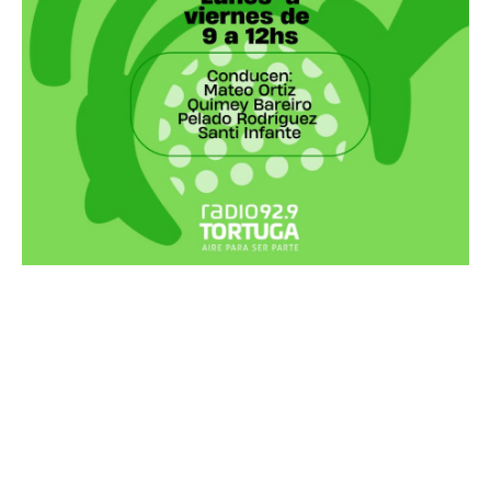
Recortes Tortuga en RadioCut