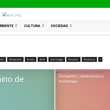
MBIENTE
CULTURA
SOCIEDAD
nte
Anisacate
Anses
Arte
astrología
Bouwer
Business
Encuentro, celebración y
mino de
homenaje