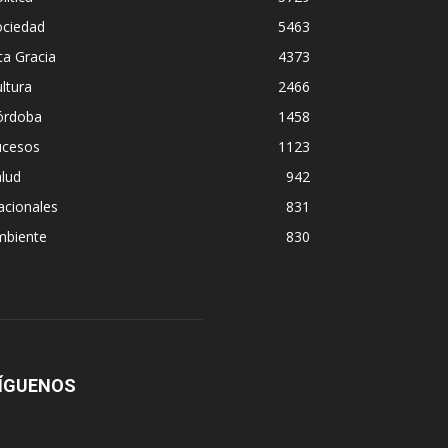
ociedad
5463
ta Gracia
4373
ltura
2466
órdoba
1458
ucesos
1123
lud
942
acionales
831
mbiente
830
ÍGUENOS