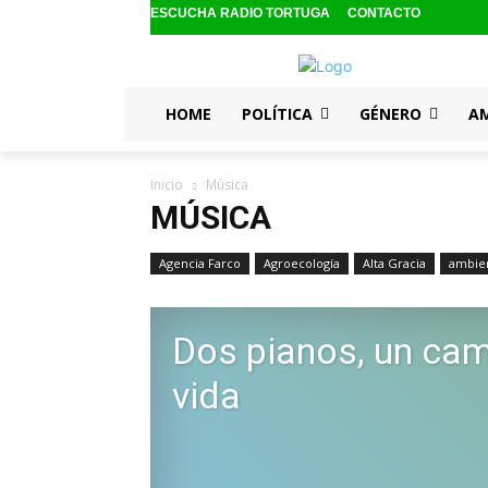
ESCUCHA RADIO TORTUGA
CONTACTO
HOME
POLÍTICA
GÉNERO
A
Inicio
Música
MÚSICA
Agencia Farco
Agroecología
Alta Gracia
ambie
Dos pianos, un ca
vida