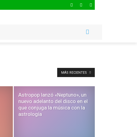
MÁS RECIENTES
Astropop lanzó «Neptuno», un
nuevo adelanto del disco en el
que conjuga la música con la
astrología