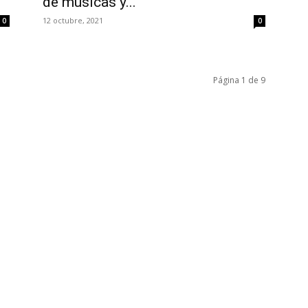
de músicas y...
R
12 octubre, 2021
0
0
Página 1 de 9