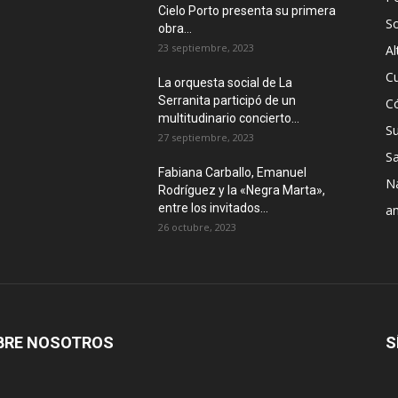
Cielo Porto presenta su primera
S
obra...
23 septiembre, 2023
Al
Cu
La orquesta social de La
Serranita participó de un
C
multitudinario concierto...
S
27 septiembre, 2023
Sa
Fabiana Carballo, Emanuel
N
Rodríguez y la «Negra Marta»,
entre los invitados...
a
26 octubre, 2023
BRE NOSOTROS
S