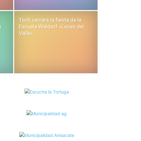
Toch cerrará la fiesta de la
n
Escuela Waldorf «Luces del
Valle»