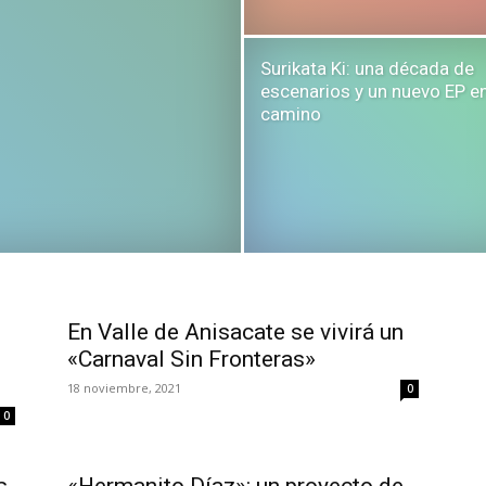
Surikata Ki: una década de
escenarios y un nuevo EP e
camino
En Valle de Anisacate se vivirá un
«Carnaval Sin Fronteras»
18 noviembre, 2021
0
0
s,
«Hermanito Díaz»: un proyecto de