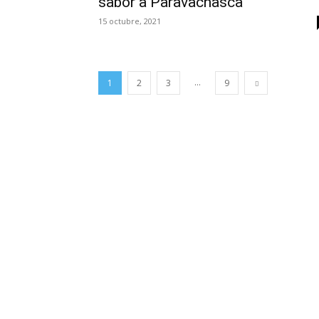
sabor a Paravachasca
15 octubre, 2021
...
1
2
3
9