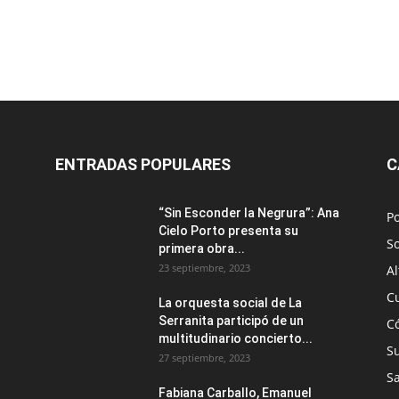
ENTRADAS POPULARES
C
“Sin Esconder la Negrura”: Ana
Po
Cielo Porto presenta su
S
primera obra...
23 septiembre, 2023
Al
C
La orquesta social de La
Serranita participó de un
C
multitudinario concierto...
S
27 septiembre, 2023
S
Fabiana Carballo, Emanuel