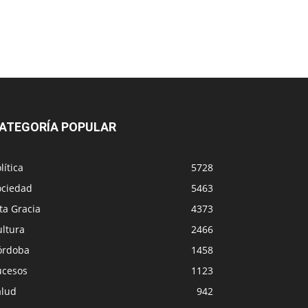
ATEGORÍA POPULAR
lítica
5728
ociedad
5463
ta Gracia
4373
ultura
2466
órdoba
1458
ucesos
1123
alud
942