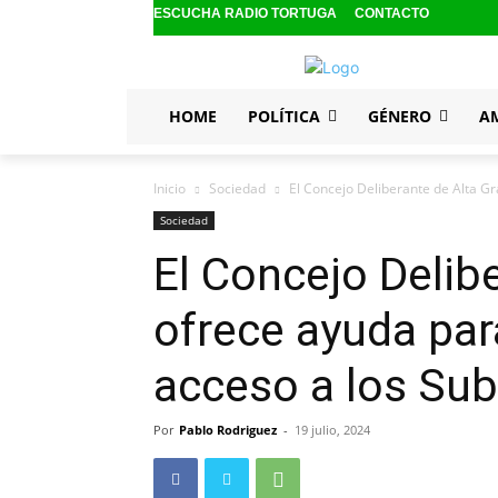
ESCUCHA RADIO TORTUGA
CONTACTO
HOME
POLÍTICA
GÉNERO
A
Inicio
Sociedad
El Concejo Deliberante de Alta Gr
Sociedad
El Concejo Delib
ofrece ayuda par
acceso a los Sub
Por
Pablo Rodriguez
-
19 julio, 2024