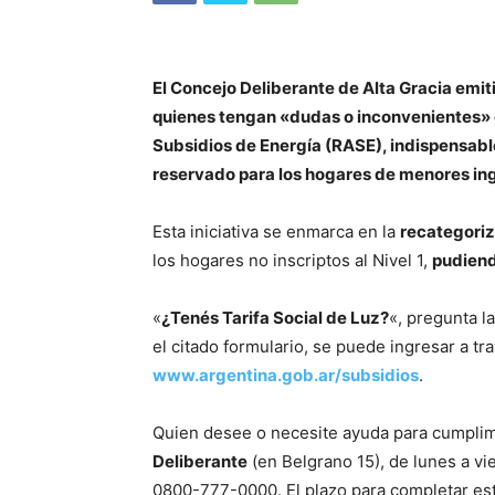
El Concejo Deliberante de Alta Gracia emit
quienes tengan «dudas o inconvenientes» c
Subsidios de Energía (RASE), indispensable
reservado para los hogares de menores in
Esta iniciativa se enmarca en la
recategori
los hogares no inscriptos al Nivel 1,
pudiend
«
¿Tenés Tarifa Social de Luz?
«, pregunta l
el citado formulario, se puede ingresar a tr
www.argentina.gob.ar/subsidios
.
Quien desee o necesite ayuda para cumplime
Deliberante
(en Belgrano 15), de lunes a vi
0800-777-0000. El plazo para completar este