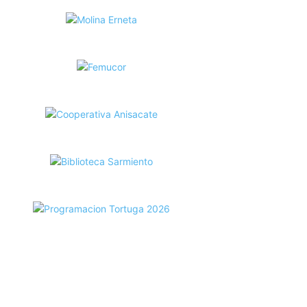
ecortes Tortuga en RadioCut