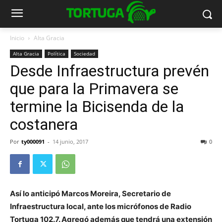
Inicio
Alta Gracia
Alta Gracia
Política
Sociedad
Desde Infraestructura prevén
que para la Primavera se
termine la Bicisenda de la
costanera
Por
ty000091
-
14 junio, 2017
0
Así lo anticipó Marcos Moreira, Secretario de
Infraestructura local, ante los micrófonos de Radio
Tortuga 102.7. Agregó además que tendrá una extensión