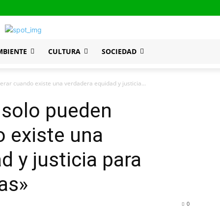
MBIENTE
CULTURA
SOCIEDAD
rar cuando existe una verdadera equidad y justicia...
 solo pueden
 existe una
 y justicia para
as»
0