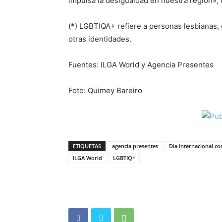
impulsa la desigualdad en nuestra región»,
(*) LGBTIQA+ refiere a personas lesbianas, g
otras identidades.
Fuentes: ILGA World y Agencia Presentes
Foto: Quimey Bareiro
ETIQUETAS
agencia presentes
Día Internacional c
ILGA World
LGBTIQ+