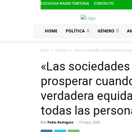
ESCUCHA RADIO TORTUGA
CONTACTO
HOME
POLÍTICA
GÉNERO
A
Inicio
Género
«Las sociedades solo pueden prospe
«Las sociedades
prosperar cuando
verdadera equidad
todas las person
Por
Pablo Rodriguez
-
17 mayo, 2026