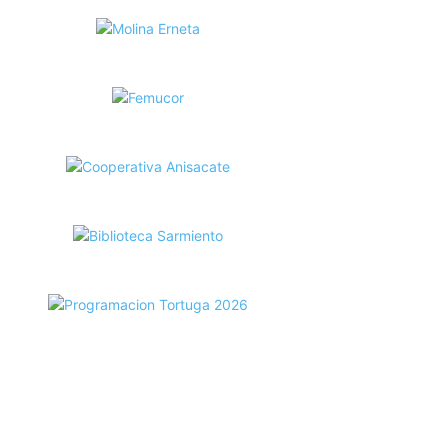
ecortes Tortuga en RadioCut