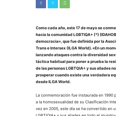
Como cada año, este 17 de mayo se conmemo
hacia la comunidad LGBTIQA+ (*) (IDAHOBIT 
democracia», que fue definida por la Asoci
Trans e Intersex (ILGA World). «En un mom
lanzando ataques contra la diversidad sex
táctica habitual para poner a prueba la re
de las personas LGBTQIA+ y sus aliades n
prosperar cuando existe una verdadera equ
desde ILGA World.
La conmemoración fue instaurada en 1990 p
a la homosexualidad de su Clasificación In
vez en 2005, este día se ha convertido en
LGBTIQIA+ y sus aliades en todo el mundo»