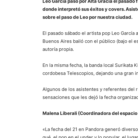
Leo García pasó por Alta Gracia el pasado 
donde interpretó sus éxitos y covers. Asist
sobre el paso de Leo por nuestra ciudad.
El pasado sábado el artista pop Leo García a
Buenos Aires bailó con el público (bajo el e
autoría propia.
En la misma fecha, la banda local Surikata K
cordobesa Telescopios, dejando una gran im
Algunos de los asistentes y referentes del 
sensaciones que les dejó la fecha organiza
Malena Liberali (Coordinadora del espacio
«La fecha del 21 en Pandora generó divers
qué, el pop en el under y lo popular, el lug