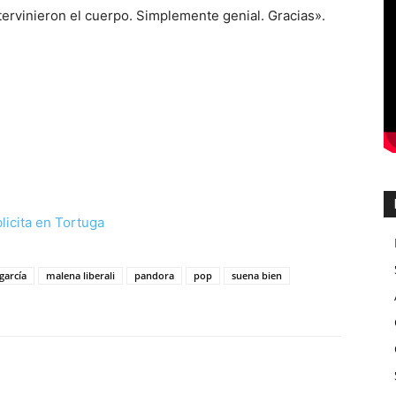
intervinieron el cuerpo. Simplemente genial. Gracias».
garcía
malena liberali
pandora
pop
suena bien