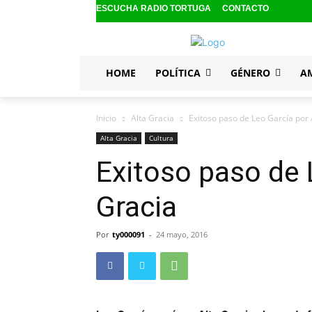
ESCUCHA RADIO TORTUGA
CONTACTO
HOME
POLÍTICA
GÉNERO
A
Inicio
Alta Gracia
Exitoso paso de Leo García por 
Alta Gracia
Cultura
Exitoso paso de 
Gracia
Por
ty000091
-
24 mayo, 2016