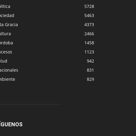
lítica
5728
ociedad
5463
ta Gracia
4373
ultura
2466
órdoba
1458
ucesos
1123
alud
942
acionales
831
mbiente
829
ÍGUENOS