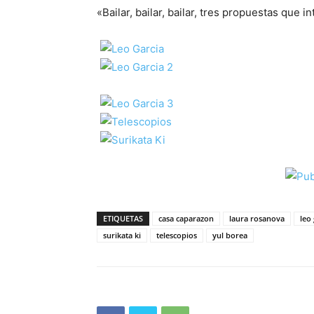
«Bailar, bailar, bailar, tres propuestas que 
ETIQUETAS
casa caparazon
laura rosanova
leo 
surikata ki
telescopios
yul borea