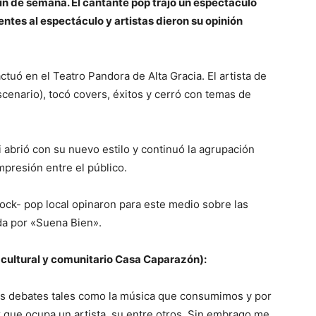
fin de semana. El cantante pop trajo un espectáculo
entes al espectáculo y artistas dieron su opinión
ctuó en el Teatro Pandora de Alta Gracia. El artista de
scenario), tocó covers, éxitos y cerró con temas de
i abrió con su nuevo estilo y continuó la agrupación
presión entre el público.
rock- pop local opinaron para este medio sobre las
da por «Suena Bien».
 cultural y comunitario Casa Caparazón):
R
os debates tales como la música que consumimos y por
ar que ocupa un artista, su entre otros. Sin embrago me