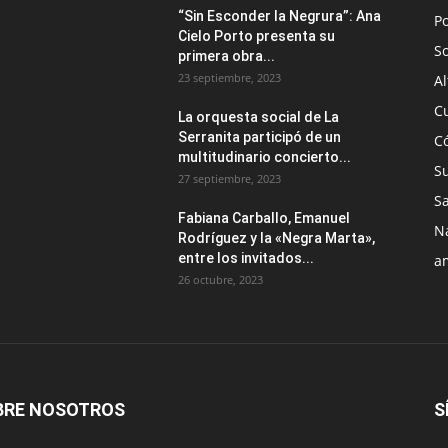
“Sin Esconder la Negrura”: Ana
Po
Cielo Porto presenta su
S
primera obra...
23 septiembre, 2023
Al
C
La orquesta social de La
Serranita participó de un
C
multitudinario concierto...
S
27 septiembre, 2023
S
Fabiana Carballo, Emanuel
N
Rodríguez y la «Negra Marta»,
entre los invitados...
a
26 octubre, 2023
BRE NOSOTROS
S