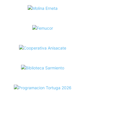
ecortes Tortuga en RadioCut