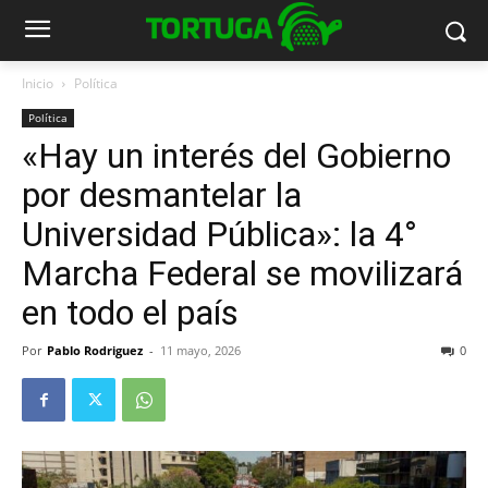
Inicio
Política
Política
«Hay un interés del Gobierno
por desmantelar la
Universidad Pública»: la 4°
Marcha Federal se movilizará
en todo el país
Por
Pablo Rodriguez
-
11 mayo, 2026
0