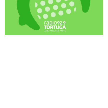
Recortes Tortuga en RadioCut