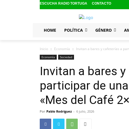
ESCUCHA RADIO TORTUGA
CONTACTO
HOME
POLÍTICA
GÉNERO
A
Inicio
Economía
Invitan a bares y cafeterías a par
Economía
Sociedad
Invitan a bares y
participar de una
«Mes del Café 2×
Por
Pablo Rodriguez
-
6 julio, 2026