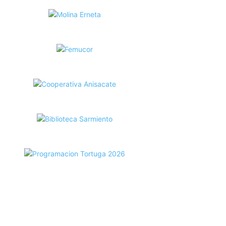
ecortes Tortuga en RadioCut