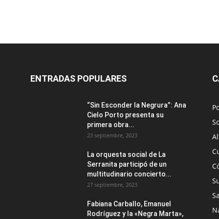
ENTRADAS POPULARES
C
“Sin Esconder la Negrura”: Ana
Po
Cielo Porto presenta su
S
primera obra...
23 septiembre, 2023
Al
C
La orquesta social de La
Serranita participó de un
C
multitudinario concierto...
S
27 septiembre, 2023
S
Fabiana Carballo, Emanuel
N
Rodríguez y la «Negra Marta»,