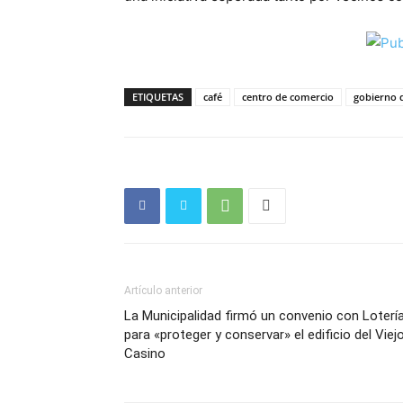
ETIQUETAS
café
centro de comercio
gobierno d
Artículo anterior
La Municipalidad firmó un convenio con Loterí
para «proteger y conservar» el edificio del Viej
Casino