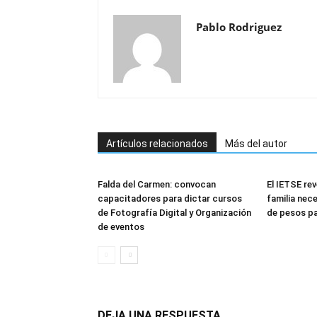
Pablo Rodriguez
Artículos relacionados
Más del autor
Falda del Carmen: convocan
El IETSE rev
capacitadores para dictar cursos
familia nec
de Fotografía Digital y Organización
de pesos pa
de eventos
DEJA UNA RESPUESTA