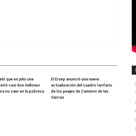
eló que en julio una
El Ersep anunció una nueva
esitó casi dos millones
actualización del cuadro tarifario
ra no caer en la pobreza
de los peajes de Caminos de las
Sierras