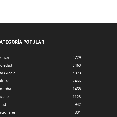
ATEGORÍA POPULAR
lítica
5729
ociedad
5463
ta Gracia
4373
ultura
2466
órdoba
1458
ucesos
1123
alud
942
acionales
831