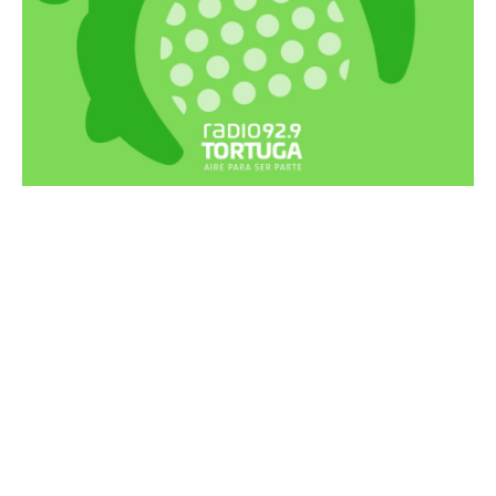
Recortes Tortuga en RadioCut