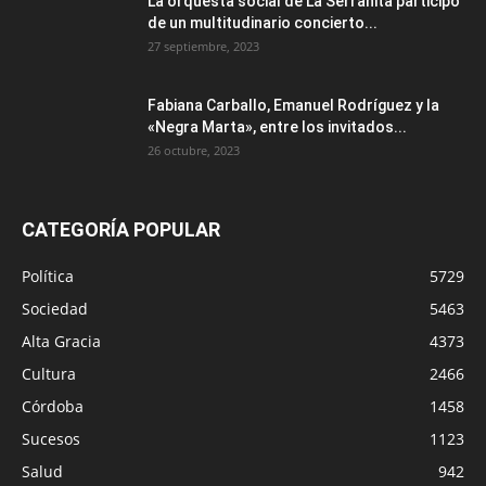
La orquesta social de La Serranita participó
de un multitudinario concierto...
27 septiembre, 2023
Fabiana Carballo, Emanuel Rodríguez y la
«Negra Marta», entre los invitados...
26 octubre, 2023
CATEGORÍA POPULAR
Política
5729
Sociedad
5463
Alta Gracia
4373
Cultura
2466
Córdoba
1458
Sucesos
1123
Salud
942