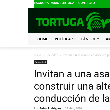
ESCUCHA RADIO TORTUGA
CONTACTO
HOME
POLÍTICA
GÉNERO
A
Inicio
Sociedad
Invitan a una asamblea docente par
Sociedad
Invitan a una as
construir una alt
conducción de l
Por
Pablo Rodriguez
-
22 abril, 2026