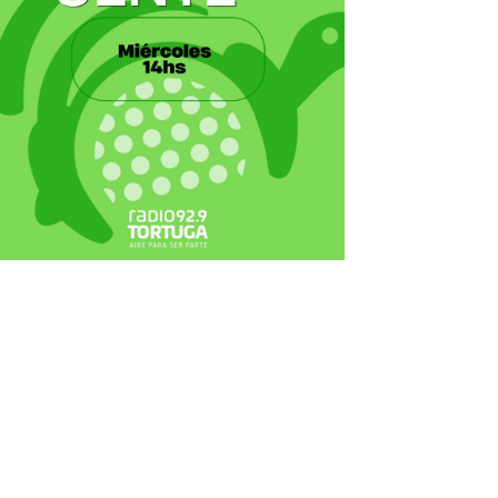
ecortes Tortuga en RadioCut