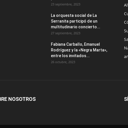
23 septiembre, 2023
Al
C
La orquesta social de La
Serranita participó de un
C
multitudinario concierto...
S
27 septiembre, 2023
S
Fabiana Carballo, Emanuel
N
Rodríguez y la «Negra Marta»,
entre los invitados...
a
26 octubre, 2023
BRE NOSOTROS
S