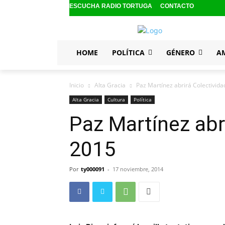
ESCUCHA RADIO TORTUGA
CONTACTO
HOME
POLÍTICA
GÉNERO
A
Inicio
Alta Gracia
Paz Martínez abrirá Colectivid
Alta Gracia
Cultura
Política
Paz Martínez abr
2015
Por
ty000091
-
17 noviembre, 2014