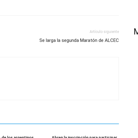
Artículo siguiente
Se larga la segunda Maratón de ALCEC
 de los argentinos
Abren la inscripción para participar