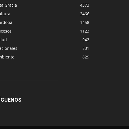
ta Gracia
4373
ultura
2466
órdoba
1458
ucesos
1123
alud
942
acionales
831
mbiente
829
ÍGUENOS