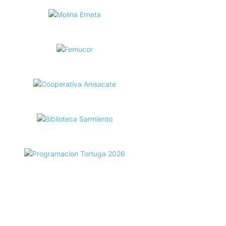
ecortes Tortuga en RadioCut