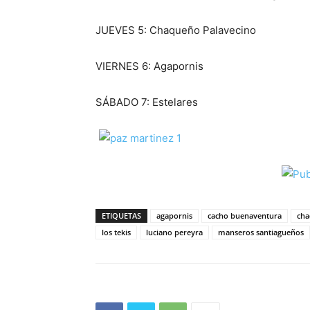
JUEVES 5: Chaqueño Palavecino
VIERNES 6: Agapornis
SÁBADO 7: Estelares
ETIQUETAS
agapornis
cacho buenaventura
cha
los tekis
luciano pereyra
manseros santiagueños