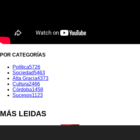
POR CATEGORÍAS
Política
5726
Sociedad
5463
Alta Gracia
4373
Cultura
2466
Córdoba
1458
Sucesos
1123
MÁS LEIDAS