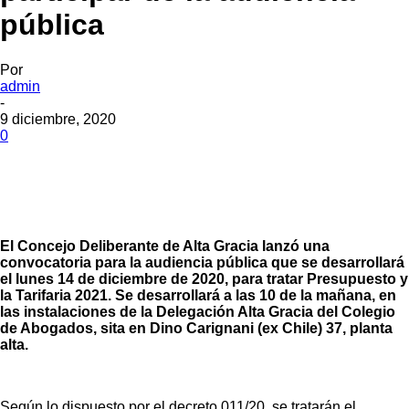
pública
Por
admin
-
9 diciembre, 2020
0
El Concejo Deliberante de Alta Gracia lanzó una
convocatoria para la audiencia pública que se desarrollará
el lunes 14 de diciembre de 2020, para tratar Presupuesto y
la Tarifaria 2021. Se desarrollará a las 10 de la mañana, en
las instalaciones de la Delegación Alta Gracia del Colegio
de Abogados, sita en Dino Carignani (ex Chile) 37, planta
alta.
Según lo dispuesto por el decreto 011/20, se tratarán el