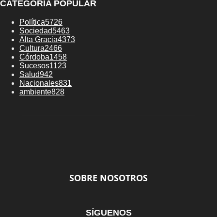
CATEGORÍA POPULAR
Política
5726
Sociedad
5463
Alta Gracia
4373
Cultura
2466
Córdoba
1458
Sucesos
1123
Salud
942
Nacionales
831
ambiente
828
SOBRE NOSOTROS
SÍGUENOS