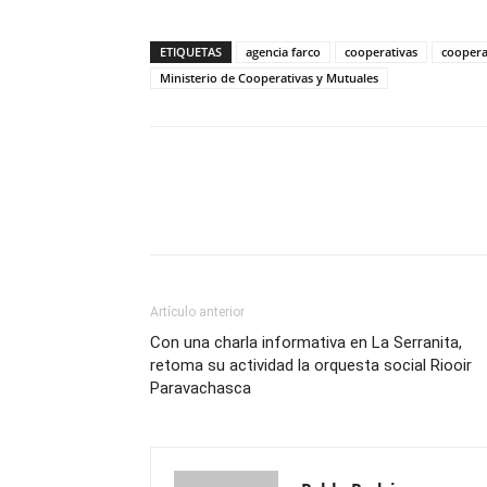
ETIQUETAS
agencia farco
cooperativas
coopera
Ministerio de Cooperativas y Mutuales
Artículo anterior
Con una charla informativa en La Serranita,
retoma su actividad la orquesta social Riooir
Paravachasca