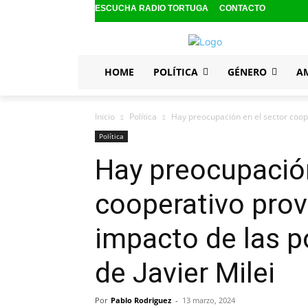
ESCUCHA RADIO TORTUGA
CONTACTO
HOME
POLÍTICA
GÉNERO
A
Inicio
Política
Hay preocupación en el sector cooper
Política
Hay preocupación
cooperativo provi
impacto de las p
de Javier Milei
Por
Pablo Rodriguez
-
13 marzo, 2024