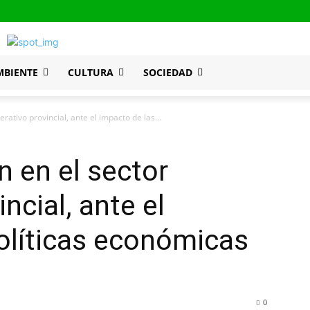
MBIENTE
CULTURA
SOCIEDAD
ativo provincial, ante el impacto de las...
 en el sector
ncial, ante el
olíticas económicas
0