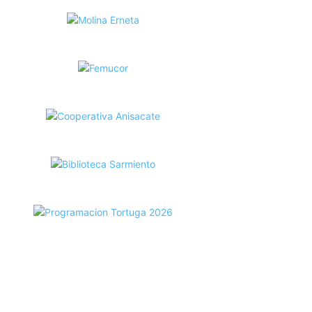
ecortes Tortuga en RadioCut