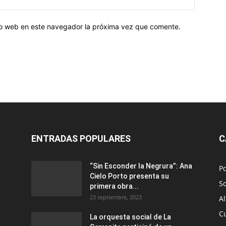
tio web en este navegador la próxima vez que comente.
ENTRADAS POPULARES
C
“Sin Esconder la Negrura”: Ana
Po
Cielo Porto presenta su
S
primera obra...
23 septiembre, 2023
Al
C
La orquesta social de La