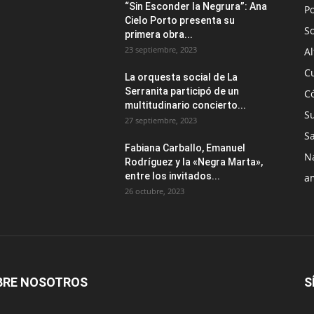
“Sin Esconder la Negrura”: Ana
Po
Cielo Porto presenta su
S
primera obra...
23 septiembre, 2023
Al
C
La orquesta social de La
Serranita participó de un
C
multitudinario concierto...
S
27 septiembre, 2023
S
Fabiana Carballo, Emanuel
N
Rodríguez y la «Negra Marta»,
entre los invitados...
a
26 octubre, 2023
BRE NOSOTROS
S