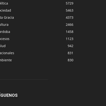
lítica
5729
ociedad
5463
ta Gracia
4373
ultura
2466
órdoba
1458
ucesos
1123
alud
942
acionales
831
mbiente
830
ÍGUENOS