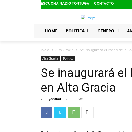
ESCUCHA RADIO TORTUGA
CONTACTO
HOME
POLÍTICA
GÉNERO
A
Inicio
Alta Gracia
Se inaugurará el Paseo de la Le
Alta Gracia
Política
Se inaugurará el
en Alta Gracia
Por
ty000091
-
4 junio, 2013