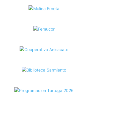
ecortes Tortuga en RadioCut