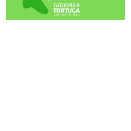
Recortes Tortuga en RadioCut