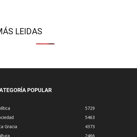
MÁS LEIDAS
ATEGORÍA POPULAR
lítica
5729
ociedad
5463
ta Gracia
4373
ltura
2466