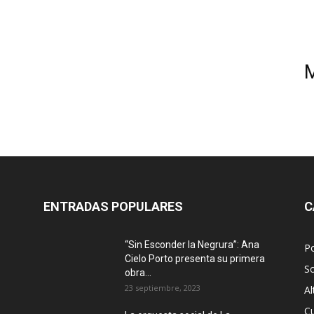
ENTRADAS POPULARES
C
“Sin Esconder la Negrura”: Ana
Po
Cielo Porto presenta su primera
S
obra...
23 septiembre, 2023
Al
Cu