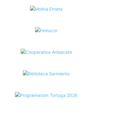
ecortes Tortuga en RadioCut