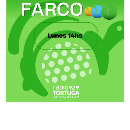
Recortes Tortuga en RadioCut