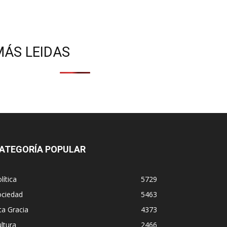
MÁS LEIDAS
ATEGORÍA POPULAR
lítica
5729
ociedad
5463
ta Gracia
4373
ltura
2466