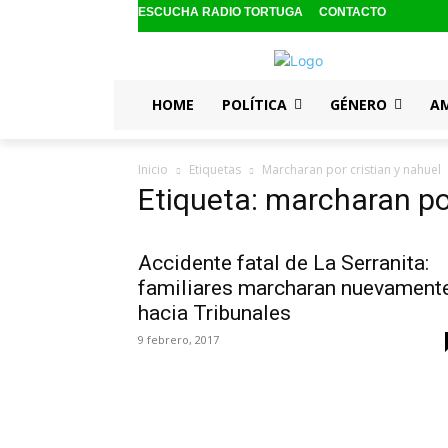
ESCUCHA RADIO TORTUGA
CONTACTO
HOME
POLÍTICA
GÉNERO
A
Inicio
Etiquetas
Marcharan por cristian y nahuel
Etiqueta: marcharan por
Accidente fatal de La Serranita:
familiares marcharan nuevament
hacia Tribunales
9 febrero, 2017