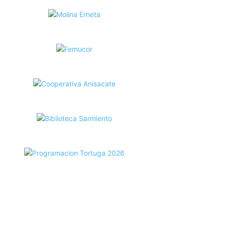
ecortes Tortuga en RadioCut