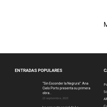
ENTRADAS POPULARES
C
“Sin Esconder la Negrura”: Ana
Po
Cielo Porto presenta su primera
S
obra...
23 septiembre, 2023
Al
Cu