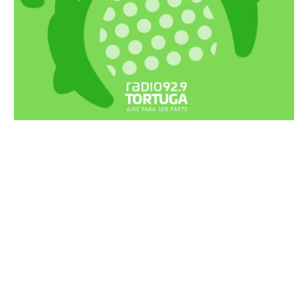
Recortes Tortuga en RadioCut