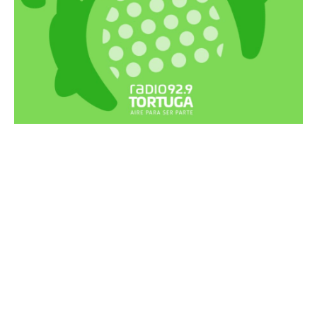
Recortes Tortuga en RadioCut