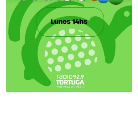
Recortes Tortuga en RadioCut