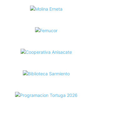
ecortes Tortuga en RadioCut