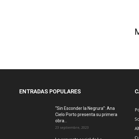
ENTRADAS POPULARES
C
“Sin Esconder la Negrura”: Ana
Po
Cielo Porto presenta su primera
S
obra...
23 septiembre, 2023
Al
Cu