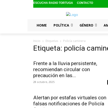
ESCUCHA RADIO TORTUGA
CONTACTO
HOME
POLÍTICA
GÉNERO
A
Inicio
Etiquetas
Policía caminera
Etiqueta: policía camin
Frente a la lluvia persistente,
recomiendan circular con
precaución en las...
28 octubre, 2025
Alertan por estafas virtuales con
falsas notificaciones de Policía