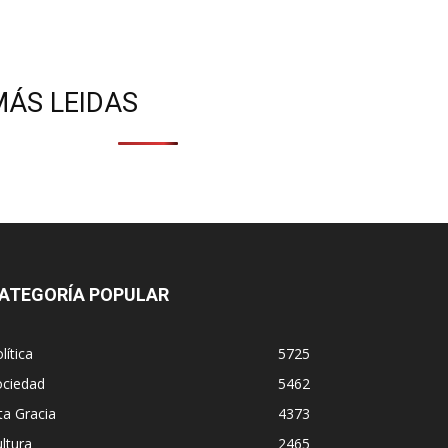
MÁS LEIDAS
ATEGORÍA POPULAR
lítica
5725
ociedad
5462
ta Gracia
4373
ltura
2465