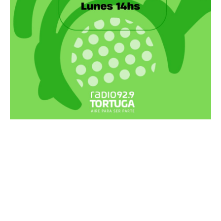
Recortes Tortuga en RadioCut