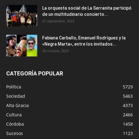
La orquesta social de La Serranita participó
de un multitudinario concierto...
27 septiembre, 2023
Fabiana Carballo, Emanuel Rodríguez y la
«Negra Marta», entre los invitados...
26 octubre, 2023
CATEGORÍA POPULAR
Política
5729
Sociedad
5463
Alta Gracia
4373
Cultura
2466
Córdoba
1458
Sucesos
1123