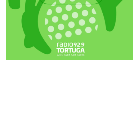
Recortes Tortuga en RadioCut