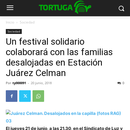
Inicio
Sociedad
Sociedad
Un festival solidario
colaborará con las familias
desalojadas en Estación
Juárez Celman
Por
ty000091
-
20 junio, 2018
0
El jueves 21 de junio, a las 21.30, en el Sindicato de Luz y