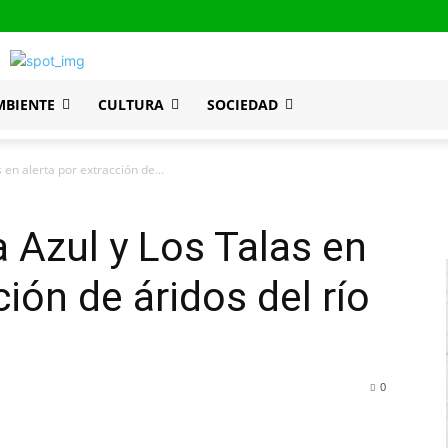
MBIENTE
CULTURA
SOCIEDAD
 en alerta por extracción de...
 Azul y Los Talas en
ción de áridos del río
0