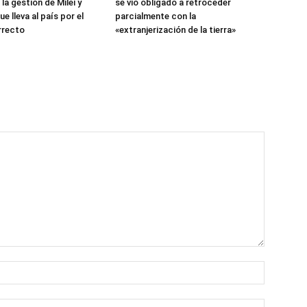
la gestión de Milei y
se vio obligado a retroceder
e lleva al país por el
parcialmente con la
rrecto
«extranjerización de la tierra»