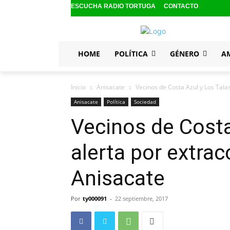
ESCUCHA RADIO TORTUGA
CONTACTO
HOME
POLÍTICA
GÉNERO
A
Inicio
Anisacate
Vecinos de Costa Azul y Los Talas
Anisacate
Política
Sociedad
Vecinos de Costa
alerta por extrac
Anisacate
Por
ty000091
-
22 septiembre, 2017