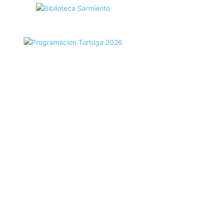
ecortes Tortuga en RadioCut