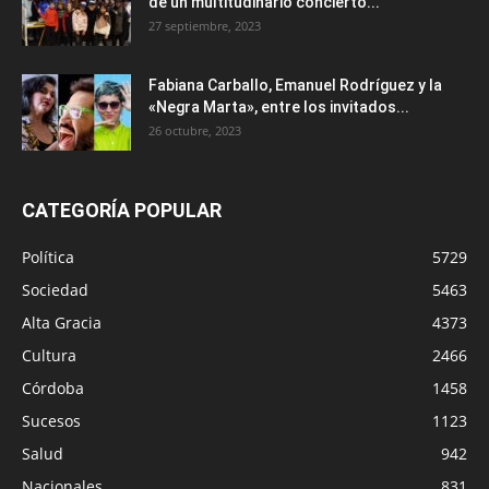
de un multitudinario concierto...
27 septiembre, 2023
Fabiana Carballo, Emanuel Rodríguez y la
«Negra Marta», entre los invitados...
26 octubre, 2023
CATEGORÍA POPULAR
Política
5729
Sociedad
5463
Alta Gracia
4373
Cultura
2466
Córdoba
1458
Sucesos
1123
Salud
942
Nacionales
831