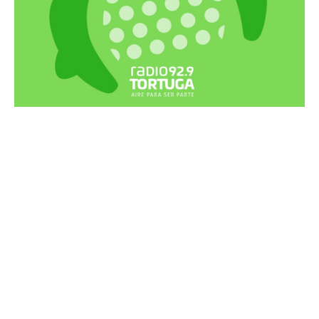
Recortes Tortuga en RadioCut