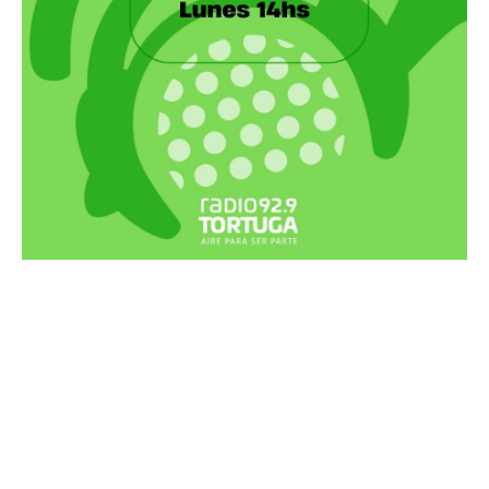
Recortes Tortuga en RadioCut