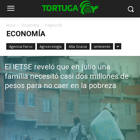
Inicio
Economía
Página 65
ECONOMÍA
Agencia Farco
Agroecología
Alta Gracia
ambiente
El IETSE reveló que en julio una
familia necesitó casi dos millones de
pesos para no caer en la pobreza