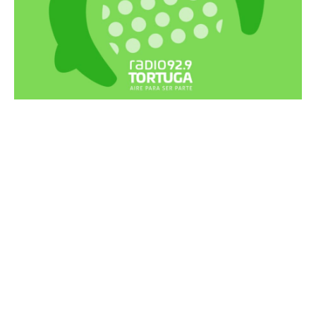
Recortes Tortuga en RadioCut