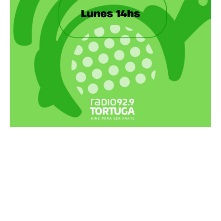
Recortes Tortuga en RadioCut