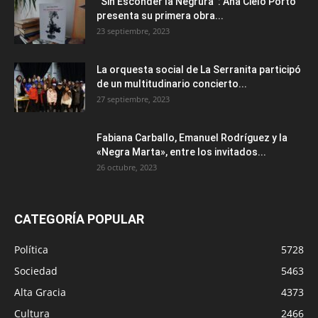
“Sin Esconder la Negrura”: Ana Cielo Porto
presenta su primera obra...
23 septiembre, 2023
La orquesta social de La Serranita participó
de un multitudinario concierto...
27 septiembre, 2023
Fabiana Carballo, Emanuel Rodríguez y la
«Negra Marta», entre los invitados...
26 octubre, 2023
CATEGORÍA POPULAR
Política
5728
Sociedad
5463
Alta Gracia
4373
Cultura
2466