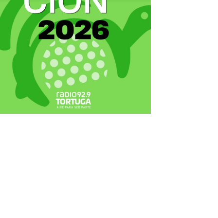
ecortes Tortuga en RadioCut