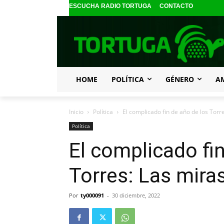
ESCUCHA RADIO TORTUGA
CONTACTO
HOME
POLÍTICA
GÉNERO
A
Inicio
Política
El complicado fin de año de los Torr
Política
El complicado fi
Torres: Las mira
Por
ty000091
-
30 diciembre, 2022