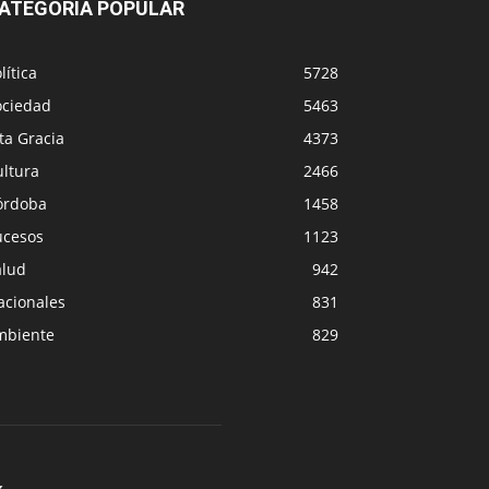
ATEGORÍA POPULAR
lítica
5728
ociedad
5463
ta Gracia
4373
ultura
2466
órdoba
1458
ucesos
1123
alud
942
acionales
831
mbiente
829