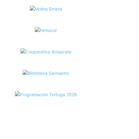
ecortes Tortuga en RadioCut