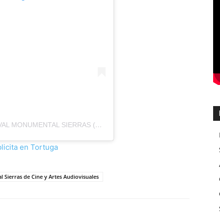
UNA PUBLICACIÓN COMPARTIDA DE FESTIVAL MONUMENTAL SIERRAS (@FESTIVALMONUMENTALSIERRAS.AG)
 Sierras de Cine y Artes Audiovisuales