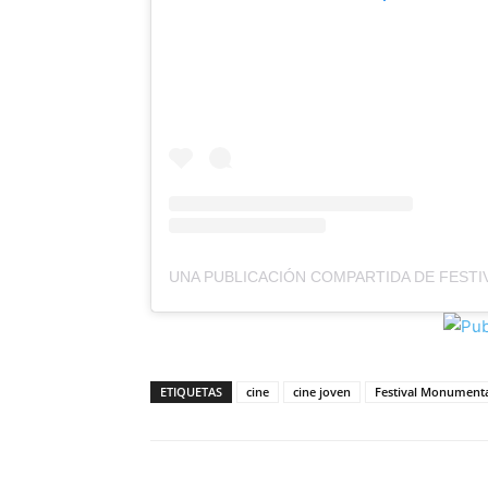
ETIQUETAS
cine
cine joven
Festival Monumental