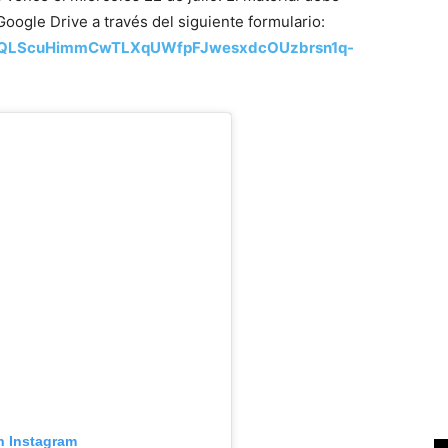
oogle Drive a través del siguiente formulario:
FAIpQLScuHimmCwTLXqUWfpFJwesxdcOUzbrsn1q-
n Instagram