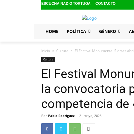
ESCUCHA RADIO TORTUGA
CONTACTO
HOME
POLÍTICA
GÉNERO
A
Inicio
Cultura
El Festival Monumental Sierras abr
Cultura
El Festival Monu
la convocatoria 
competencia de 
Por
Pablo Rodriguez
-
21 mayo, 2026