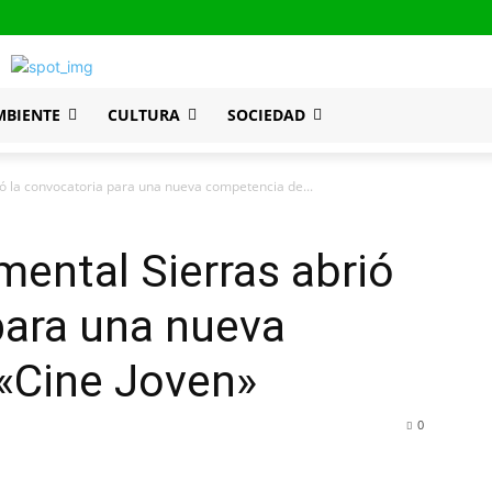
MBIENTE
CULTURA
SOCIEDAD
ió la convocatoria para una nueva competencia de...
mental Sierras abrió
para una nueva
«Cine Joven»
0