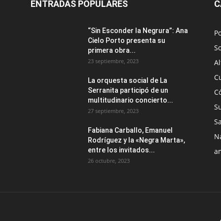
ENTRADAS POPULARES
C
“Sin Esconder la Negrura”: Ana
Po
Cielo Porto presenta su
S
primera obra...
23 septiembre, 2023
Al
C
La orquesta social de La
Serranita participó de un
C
multitudinario concierto...
S
27 septiembre, 2023
S
Fabiana Carballo, Emanuel
N
Rodríguez y la «Negra Marta»,
entre los invitados...
a
26 octubre, 2023