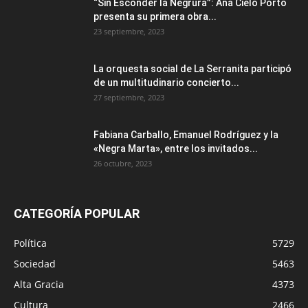
“Sin Esconder la Negrura”: Ana Cielo Porto
presenta su primera obra...
23 septiembre, 2023
La orquesta social de La Serranita participó
de un multitudinario concierto...
27 septiembre, 2023
Fabiana Carballo, Emanuel Rodríguez y la
«Negra Marta», entre los invitados...
26 octubre, 2023
CATEGORÍA POPULAR
Política
5729
Sociedad
5463
Alta Gracia
4373
Cultura
2466