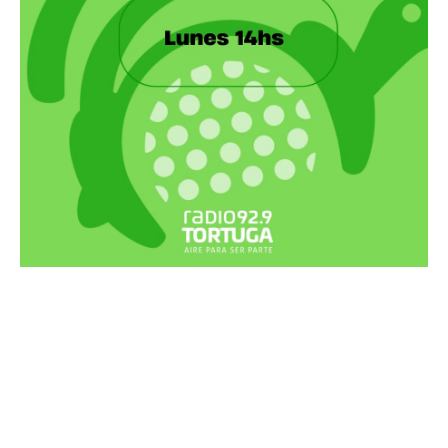
Recortes Tortuga en RadioCut