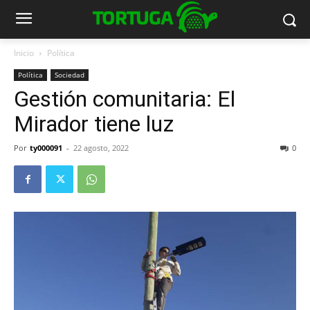
Inicio
Política
Política
Sociedad
Gestión comunitaria: El
Mirador tiene luz
Por
ty000091
-
22 agosto, 2022
0