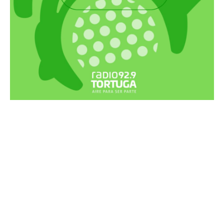
Recortes Tortuga en RadioCut