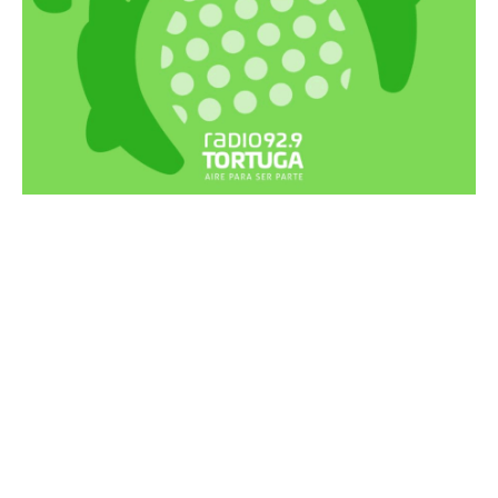
Recortes Tortuga en RadioCut