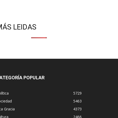
MÁS LEIDAS
ATEGORÍA POPULAR
lítica
5729
ociedad
5463
ta Gracia
4373
ltura
2466