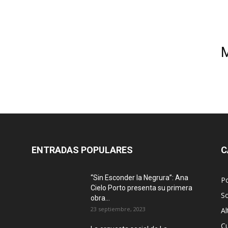
ENTRADAS POPULARES
C
“Sin Esconder la Negrura”: Ana
Po
Cielo Porto presenta su primera
S
obra...
23 septiembre, 2023
Al
Cu