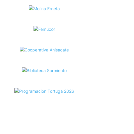
ecortes Tortuga en RadioCut