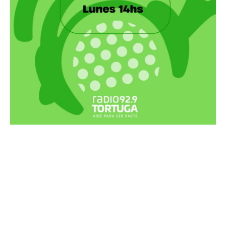
Recortes Tortuga en RadioCut