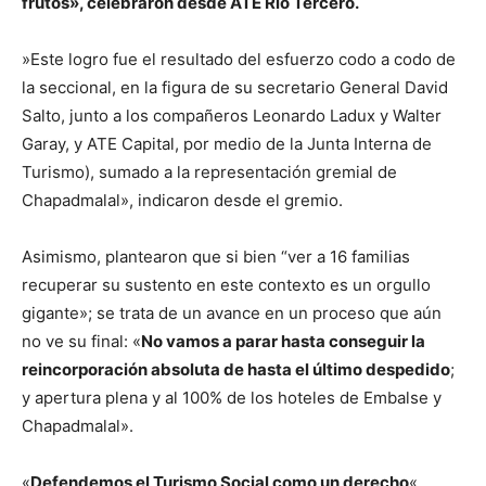
frutos», celebraron desde ATE Río Tercero.
​»Este logro fue el resultado del esfuerzo codo a codo de
la seccional, en la figura de su secretario General David
Salto, junto a los compañeros Leonardo Ladux y Walter
Garay, y ​ATE Capital, por medio de la Junta Interna de
Turismo), sumado a la representación gremial de
Chapadmalal», indicaron desde el gremio.
Asimismo, plantearon que si bien “​ver a 16 familias
recuperar su sustento en este contexto es un orgullo
gigante»; se trata de un avance en un proceso que aún
no ve su final: «
No vamos a parar hasta conseguir la
reincorporación absoluta de hasta el último despedido
;
y apertura plena y al 100% de los hoteles de Embalse y
Chapadmalal». ​
«
Defendemos el Turismo Social como un derecho
«,