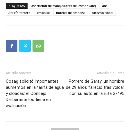
ETIQUETAS
asociación de trabajadores del estado (ate)
ate
Ate río tercero
embalse
hoteles de embalse
turismo social
Artículo anterior
Artículo siguiente
Cosag solicitó importantes
Potrero de Garay: un hombre
aumentos en la tarifa de agua
de 29 años falleció tras volcar
y cloacas: el Concejo
con su auto en la ruta S-495
Deliberante los tiene en
evaluación