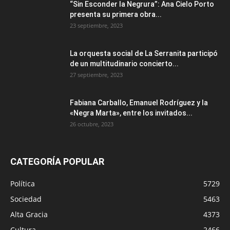
“Sin Esconder la Negrura”: Ana Cielo Porto
presenta su primera obra...
23 septiembre, 2023
La orquesta social de La Serranita participó
de un multitudinario concierto...
27 septiembre, 2023
Fabiana Carballo, Emanuel Rodríguez y la
«Negra Marta», entre los invitados...
26 octubre, 2023
CATEGORÍA POPULAR
Política
5729
Sociedad
5463
Alta Gracia
4373
Cultura
2466