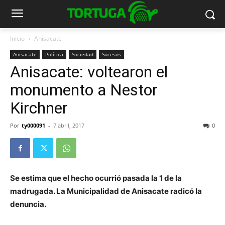
Inicio
Anisacate
Anisacate
Política
Sociedad
Sucesos
Anisacate: voltearon el
monumento a Nestor
Kirchner
Por
ty000091
-
7 abril, 2017
0
Se estima que el hecho ocurrió pasada la 1 de la
madrugada. La Municipalidad de Anisacate radicó la
denuncia.