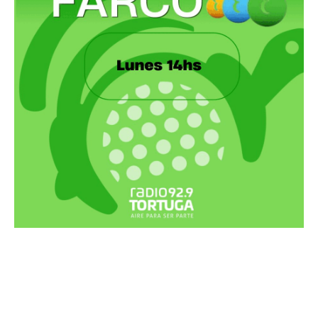
Recortes Tortuga en RadioCut