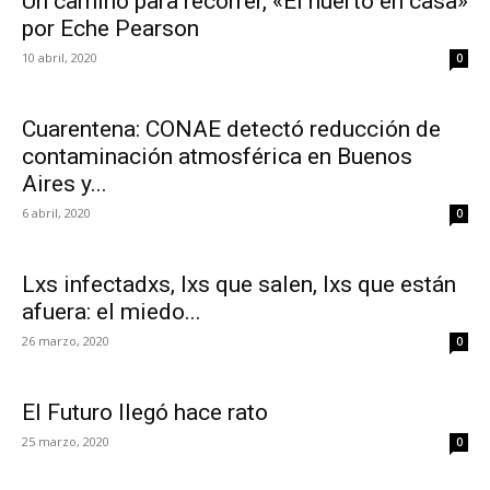
Un camino para recorrer, «El huerto en casa»
por Eche Pearson
10 abril, 2020
0
Cuarentena: CONAE detectó reducción de
contaminación atmosférica en Buenos
Aires y...
6 abril, 2020
0
Lxs infectadxs, lxs que salen, lxs que están
afuera: el miedo...
26 marzo, 2020
0
El Futuro llegó hace rato
25 marzo, 2020
0