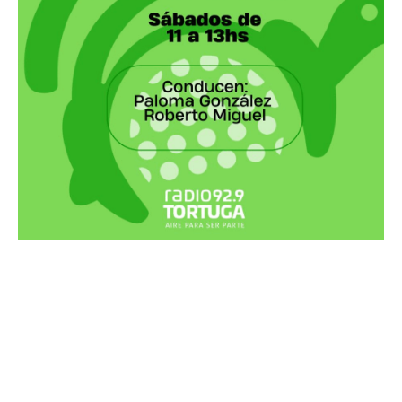
Recortes Tortuga en RadioCut